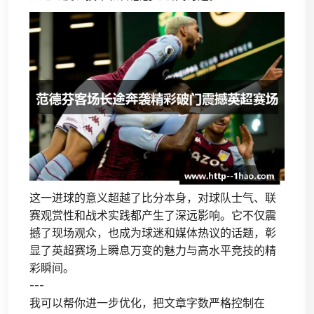
这一进球的意义超越了比分本身，对球队士气、联
赛观赏性和战术实践都产生了深远影响。它不仅震
撼了现场观众，也成为球迷和媒体热议的话题，彰
显了英超赛场上瞬息万变的魅力与高水平竞技的精
彩瞬间。
---
我可以帮你进一步优化，把文章字数严格控制在