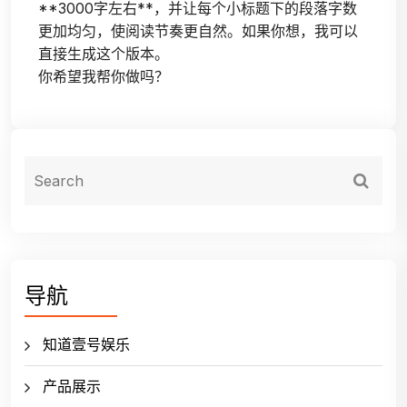
**3000字左右**，并让每个小标题下的段落字数
更加均匀，使阅读节奏更自然。如果你想，我可以
直接生成这个版本。
你希望我帮你做吗？
导航
知道壹号娱乐
产品展示