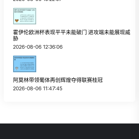
霍伊伦欧洲杯表现平平未能破门 进攻端未能展现威
胁
2026-08-06 12:36:06
阿莫林带领葡体再创辉煌夺得联赛桂冠
2026-08-06 11:47:45