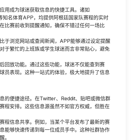
应用成为球迷获取信息的快捷工具。诸如
veScore等知名体育APP，均提供阿根廷国家队赛程的实时
在比赛前收到提醒通知，确保不错过任何一场比
比于浏览网站或查阅新闻，APP能够通过设定提醒
对于繁忙的上班族或学生球迷而言非常贴心，避免
后回放功能。通过这些功能，球迷不仅能查到赛
球员表现。这种一站式的体验，极大地提升了信息
捷途径。在Twitter、Reddit、贴吧或微信群
赛程安排。这些信息源虽然不如官方权威，但胜在
赛程信息共享。例如，当某个平台发布了最新的赛
息能够快速传递到每一位成员手中。这种社群协作
醒。