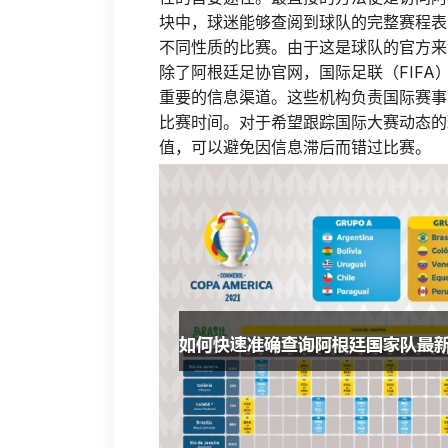
块中，球迷能够查阅到球队的完整赛程表
不同性质的比赛。由于这是球队的官方来
除了阿根廷足协官网，国际足联（FIFA
重要的信息渠道。这些机构负责国际赛事
比赛时间。对于希望跟踪国际大赛动态的
值，可以避免因信息滞后而错过比赛。