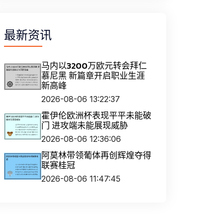
最新资讯
马内以3200万欧元转会拜仁
慕尼黑 新篇章开启职业生涯
新高峰
2026-08-06 13:22:37
霍伊伦欧洲杯表现平平未能破
门 进攻端未能展现威胁
2026-08-06 12:36:06
阿莫林带领葡体再创辉煌夺得
联赛桂冠
2026-08-06 11:47:45